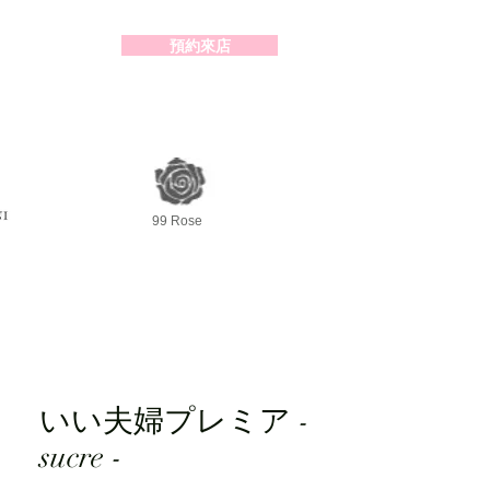
預約來店
2-98391414
99 Rose
いい夫婦プレミア -
sucre -