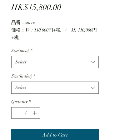
Price
HK$15,800.00
品番：sucre
価格：W : 110,000円+税 / M: 110,000円
+税
Size(men)
*
Select
Size(ladies)
*
Select
Quantity
*
Add to Cart