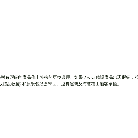
僅對有瑕疵的產品作出特殊的更換處理。如果 Tiara 確認產品出現瑕疵，並
(或禮品收據) 和原裝包裝盒寄回。退貨運費及海關稅由顧客承擔。