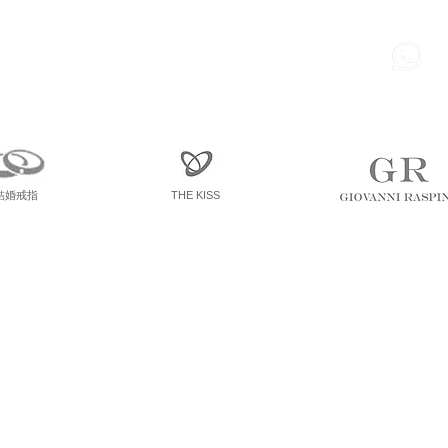
85
尖東 麽地道75號 南洋中心
寫字樓
一座 一樓 36室
結婚戒指
THE KISS