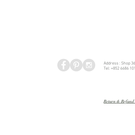
Address : Shop 36
Tel: +852 6686 10
Speed dating 婚姻介紹
Return & Refund 