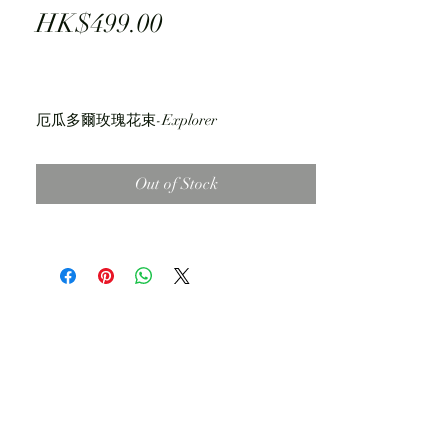
Price
HK$499.00
厄瓜多爾玫瑰花束-Explorer
頂級厄瓜多爾玫瑰
Out of Stock
**可自由選擇花朵數目
產地: 厄瓜多爾
與其他產地不同， 厄瓜多爾玫瑰的質素非
常高，因為只要在適合的溫度及濕度下保
養，花期會較長，一般可以維持最少7-14
天
請註明送貨時段:
上午10:30-12:30
下午12:30-2:30