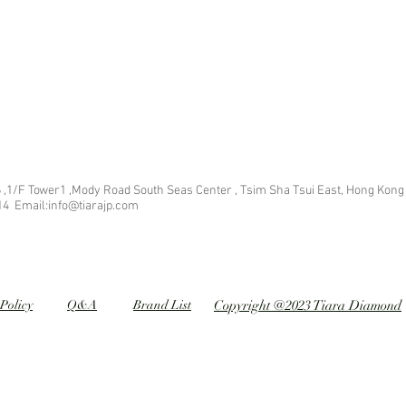
 ,1/F Tower1 ,Mody Road South Seas Center , Tsim Sha Tsui East, Hong Kong
14 Email:info@tiarajp
.com
Policy
Q&A
Brand List
Copyright @2023 Tiara Diamond