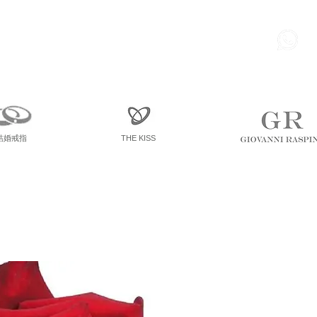
85
尖東 麽地道75號 南洋中心
寫字樓
一座 一樓 36室
結婚戒指
THE KISS