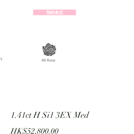
預約來店
2-98391414
99 Rose
1.41ct H Si1 3EX Med
Price
HK$52,800.00