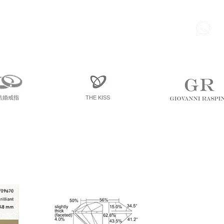
85
尖東 麽地道75號 南洋中心
寫字樓
一座 一樓 36室
結婚戒指
THE KISS