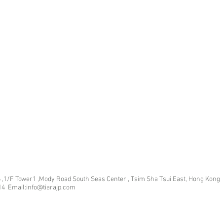
 ,1/F Tower1 ,Mody Road South Seas Center , Tsim Sha Tsui East, Hong Kong
14 Email:info@tiarajp
.com