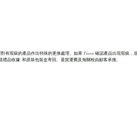
僅對有瑕疵的產品作出特殊的更換處理。如果 Tiara 確認產品出現瑕疵，並
(或禮品收據) 和原裝包裝盒寄回。退貨運費及海關稅由顧客承擔。