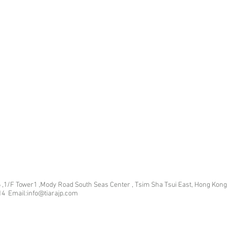
 ,1/F Tower1 ,Mody Road South Seas Center , Tsim Sha Tsui East, Hong Kong
14 Email:info@tiarajp
.com