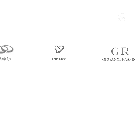
85
尖東 麽地道75號 南洋中心
寫字樓
一座 一樓 36室
結婚戒指
THE KISS