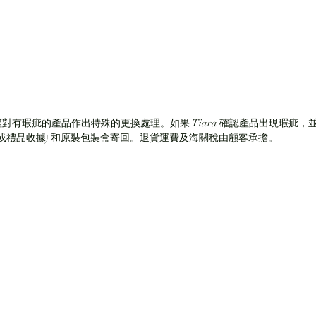
僅對有瑕疵的產品作出特殊的更換處理。如果 Tiara 確認產品出現瑕疵，並
(或禮品收據) 和原裝包裝盒寄回。退貨運費及海關稅由顧客承擔。