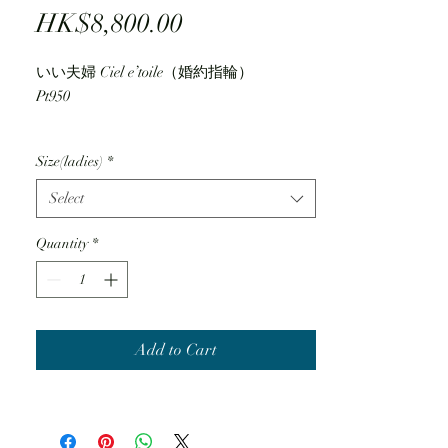
Price
HK$8,800.00
いい夫婦 Ciel e’toile（婚約指輪）
Pt950
0.2ct F VS2
Size(ladies)
*
Select
Quantity
*
Add to Cart