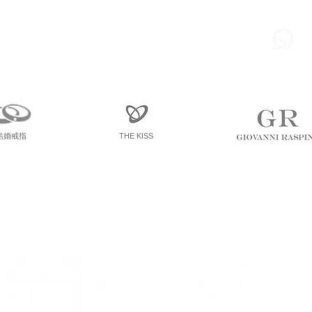
85
尖東 麽地道75號 南洋中心
寫字樓
一座 一樓 36室
結婚戒指
THE KISS