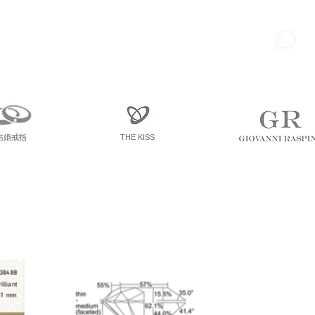
85
尖東 麽地道75號 南洋中心
寫字樓
一座 一樓 36室
結婚戒指
THE KISS