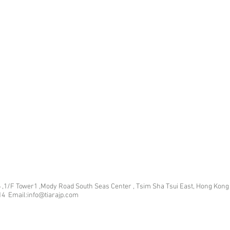
 ,1/F Tower1 ,Mody Road South Seas Center , Tsim Sha Tsui East, Hong Kong
14 Email:info@tiarajp
.com