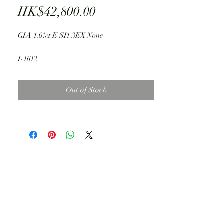
Price
HK$42,800.00
GIA 1.01ct E SI1 3EX None
I-1612
Out of Stock