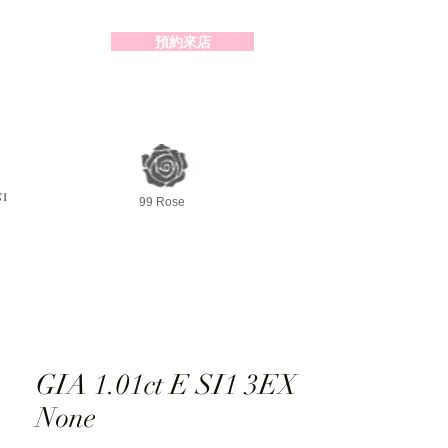
預約來店
2-98391414
99 Rose
GIA 1.01ct E SI1 3EX
None