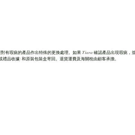
僅對有瑕疵的產品作出特殊的更換處理。如果 Tiara 確認產品出現瑕疵，並
(或禮品收據) 和原裝包裝盒寄回。退貨運費及海關稅由顧客承擔。