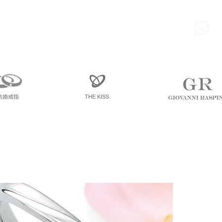
85
尖東 麽地道75號 南洋中心
寫字樓
一座 一樓 36室
結婚戒指
THE KISS