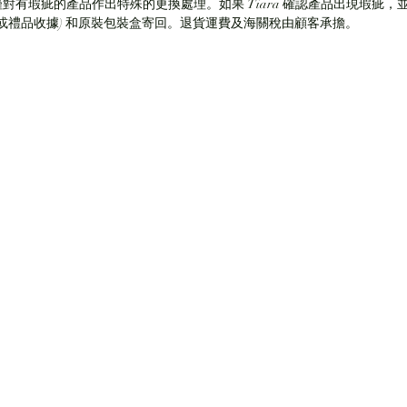
僅對有瑕疵的產品作出特殊的更換處理。如果 Tiara 確認產品出現瑕疵，並
(或禮品收據) 和原裝包裝盒寄回。退貨運費及海關稅由顧客承擔。