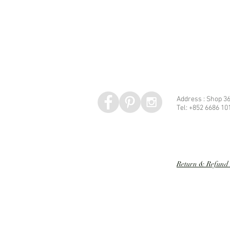
Address : Shop 36
Tel: +852 6686 10
Speed dating 婚姻介紹
Return & Refund 