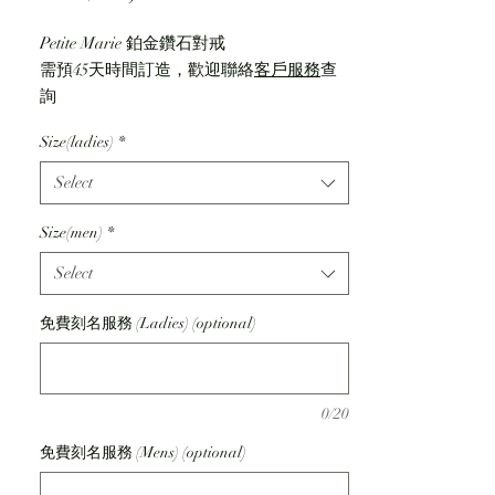
Petite Marie 鉑金鑽石對戒
需預45天時間訂造，歡迎聯絡
客戶服務
查
詢
戒指尺寸表
Size(ladies)
*
ゆるいウェーブが、指を美しく見せるデ
Select
ザイン。女性には流れるようにダイヤモ
ンドを５石留めて華やかに。エンゲージ
Size(men)
*
との重ね着けも素敵です。
Select
☆鍛造（たんぞう）製法でお作りしてお
ります
免費刻名服務 (Ladies) (optional)
Men's
品番 ：PM-41
価格 ：￥80,000～ ＋税
マテリアル ：Pt950
0/20
Width : 2.6mm
免費刻名服務 (Mens) (optional)
指輪内面の刻印は仕上がりイメージです
Ladies’