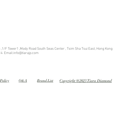
 ,1/F Tower1 ,Mody Road South Seas Center , Tsim Sha Tsui East, Hong Kong
14 Email:info@tiarajp
.com
Policy
Q&A
Brand List
Copyright @2023 Tiara Diamond