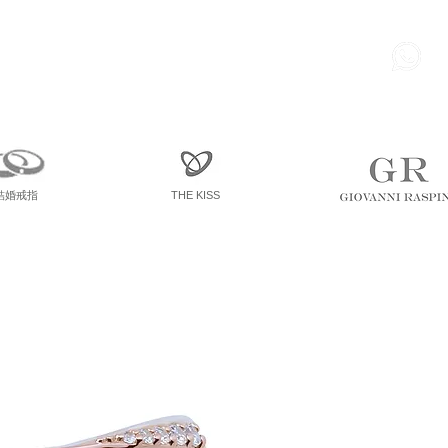
85
尖東 麽地道75號 南洋中心
寫字樓
一座 一樓 36室
結婚戒指
THE KISS