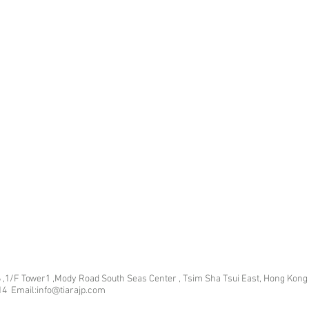
 ,1/F Tower1 ,Mody Road South Seas Center , Tsim Sha Tsui East, Hong Kong
14 Email:info@tiarajp
.com