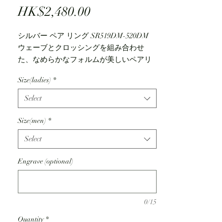
Price
HK$2,480.00
シルバー ペア リング SR519DM-520DM
ウェーブとクロッシングを組み合わせ
た、なめらかなフォルムが美しいペアリ
ング。
Size(ladies)
*
ひねりのデザインによってできたエッジ
が、やわらかな印象にスタリッシュなア
Select
クセントを添えます。
ピンクカラーはウェーブに沿ってきらめ
Size(men)
*
くストーンを配し上品な印象に。
Select
ブラックカラーは中央にセットされたダ
イヤモンドが引き立つようシンプルに仕
Engrave (optional)
上げました。
肌なじみのよいカラーと洗練されたシル
バー、２つのカラーの調和が美しいジュ
エリーです。
0/15
Quantity
*