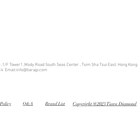
 ,1/F Tower1 ,Mody Road South Seas Center , Tsim Sha Tsui East, Hong Kong
14 Email:info@tiarajp
.com
Policy
Q&A
Brand List
Copyright @2023 Tiara Diamond