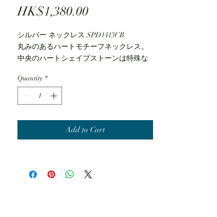
Price
HK$1,380.00
シルバー ネックレス SPD1413CB
丸みのあるハートモチーフネックレス。
中央のハートシェイプストーンは特殊な
方法でセットされ、いつまでも繊細に揺
Quantity
*
れ続け、胸元で美しくきらめきます。
揺れるストーンの輝きを引き立たせるよ
うにハートラインにダイヤモンドを並べ
ました。
Add to Cart
価格：17,600円（税込）
品番：SPD1413CB
ブランド：THE KISS sweets