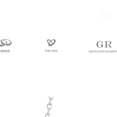
85
尖東 麽地道75號 南洋中心
寫字樓
一座 一樓 36室
結婚戒指
THE KISS