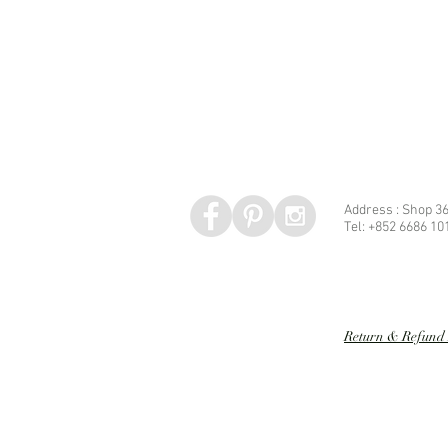
Address : Shop 36
Tel: +852 6686 10
Speed dating 婚姻介紹
Return & Refund 