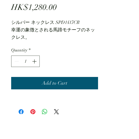
Price
HK$1,280.00
シルバー ネックレス SPD1417CB
幸運の象徴とされる馬蹄モチーフのネッ
クレス。
U字型が幸せを受け止めるといわれてお
Quantity
*
り、お守りとしても人気です。
モチーフ内に添えた3石のストーンは、幸
せがたまっていく様子を表現。中央に
は、特殊なセッティングにより揺れ続け
るストーンが輝き、シンプルながら華や
Add to Cart
かなデザインです。
価格：16,500円（税込）
品番：SPD1417CB
ブランド：THE KISS sweets