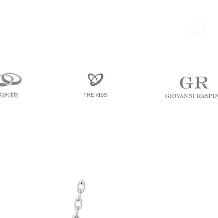
85
尖東 麽地道75號 南洋中心
寫字樓
一座 一樓 36室
結婚戒指
THE KISS