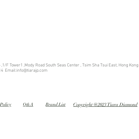
 ,1/F Tower1 ,Mody Road South Seas Center , Tsim Sha Tsui East, Hong Kong
14 Email:info@tiarajp
.com
Policy
Q&A
Brand List
Copyright @2023 Tiara Diamond