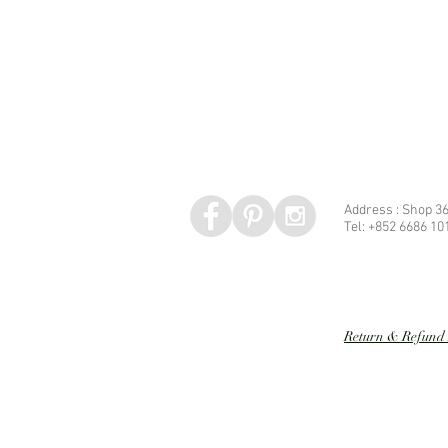
Address : Shop 36
Tel: +852 6686 10
Speed dating 婚姻介紹
Return & Refund 