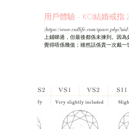
用戶體驗 - KO結婚戒指 
(https://wow.esdlife.com/space.p
上鋪睇過，但最後都係未揀到。因為
覺得唔係幾值；雖然話係貴一次戴一世