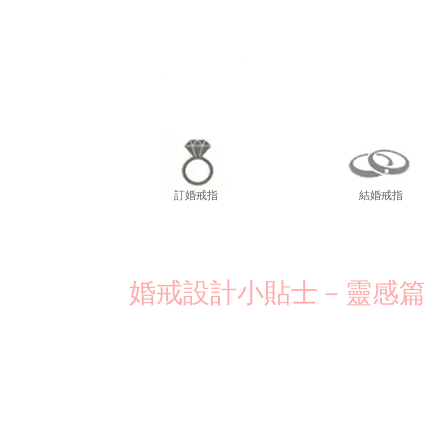
尖東
訂婚戒指
結婚戒指
婚戒設計小貼士－靈感篇