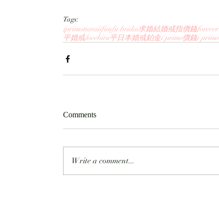
Tags:
iprimo
tiara
iifuufu bridal
求婚
結婚戒指價錢
forever
平婚戒
lovebird
平日本婚戒
鉑金
i primo價錢
i pri
Comments
Write a comment...