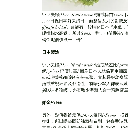
いい夫婦(11.22 iffuufu bridal)婚戒係由
月22日係日本好夫婦日，而整個系列的對戒及求婚
iffuufu bridal。曾經有一段時間日本指
呢排指水高返，所以$5800一對，但係香港定價都
碼係呢個價既一半倍!　
日本製造
いい夫婦(11.22 iffuufu bridal)婚戒
解i primo 評價咁高? 因為日本人就係著重細節，
bridal)婚戒都係好有detail位。尤其
婚戒重視細節及舒適性，有唔少客人都表示戴
(婚戒+求婚戒)，亦有唔少準新人會一齊到店
鉑金PT900
另外一點值得留意係いい夫婦同I-Primo
技術，所以唔係間間舖頭都造到。好多香港既
其實18K金係比較平既金屬。相對18K金，