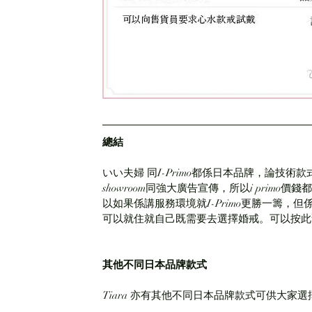
總結
いい夫婦 同I-Primo都係日本品牌，論技術款
showroom同強大廣告宣傳，所以i primo
以如果係講服務環境就I-Primo更勝一籌，但
可以就住就自己既需要去選擇婚戒。可以按此
其他不同日本品牌款式
Tiara 亦有其他不同日本品牌款式可供大家選擇 