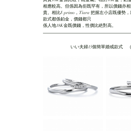
相應較高。但係因為佢既罕有，所以價錢亦相
貴。相比I-primo，Tiara 把握左小店
款式都係鉑金，價錢都只
係人地18K金既價錢，性價比絶對高。
いい夫婦15個簡單婚戒款式　（https://w