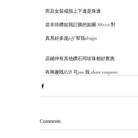
而且女裝戒指上下邊是珠邊
並非排鑽如我訂購的如圖 $8xxx/對
真系好多謝jeff 幫我design 
店鋪仲有其他鑽石同珍珠都好實惠
有興趣既B2B 可pm 我 share coupons 
Comments